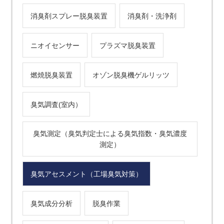
消臭剤スプレー脱臭装置
消臭剤・洗浄剤
ニオイセンサー
プラズマ脱臭装置
燃焼脱臭装置
オゾン脱臭機ゲルリッツ
臭気調査(室内）
臭気測定（臭気判定士による臭気指数・臭気濃度
測定）
臭気アセスメント（工場臭気対策）
臭気成分分析
脱臭作業