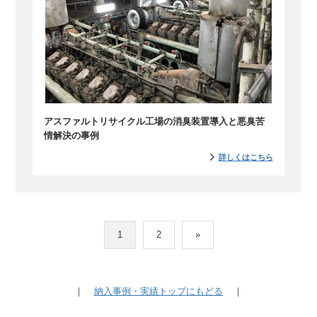
アスファルトリサイクル工場の消臭装置導入と悪臭苦
情解決の事例
詳しくはこちら
1
2
»
｜
納入事例・実績トップにもどる
｜