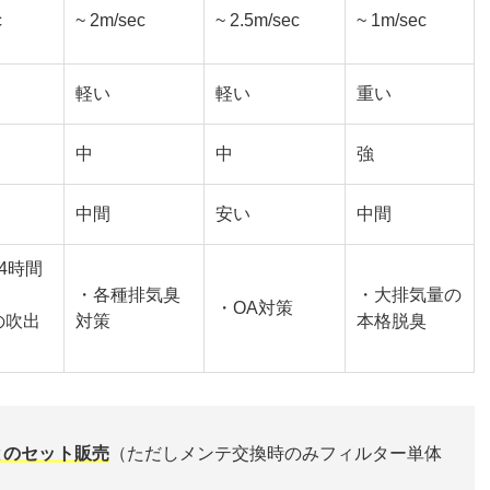
c
~ 2m/sec
~ 2.5m/sec
~ 1m/sec
軽い
軽い
重い
中
中
強
中間
安い
中間
4時間
・各種排気臭
・大排気量の
・OA対策
の吹出
対策
本格脱臭
とのセット販売
（ただしメンテ交換時のみフィルター単体