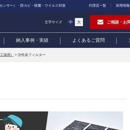
センサー）・防カビ・除菌・ウイルス対策
代理店一覧
採用情報
中
大
ご相談・お
文字サイズ
納入事例・実績
よくあるご質問
工場用）
>
活性炭フィルター