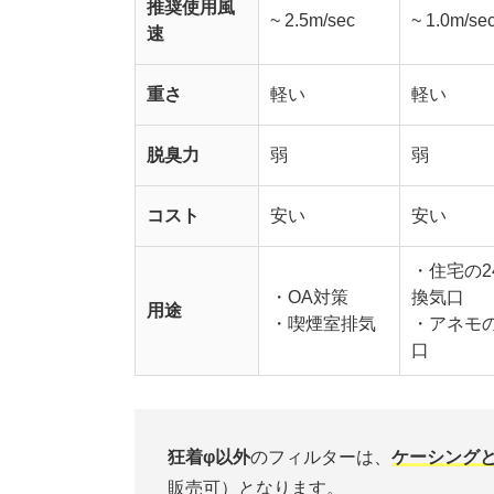
推奨使用風
~ 2.5m/sec
~ 1.0m/se
速
重さ
軽い
軽い
脱臭力
弱
弱
コスト
安い
安い
・住宅の2
・OA対策
換気口
用途
・喫煙室排気
・アネモ
口
狂着φ以外
のフィルターは、
ケーシング
販売可）となります。