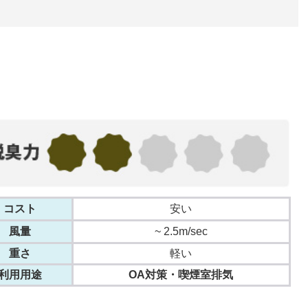
コスト
安い
風量
~ 2.5m/sec
重さ
軽い
利用用途
OA対策・喫煙室排気