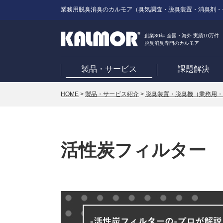
業務用脱臭消臭のカルモア（臭気調査・脱臭装置・消臭剤・
創業30年 全国・海外 実績10万件
脱臭消臭専門のカルモア
製品・サービス
課題解決
HOME
>
製品・サービス紹介
>
脱臭装置・脱臭機（業務用・
活性炭フィルター